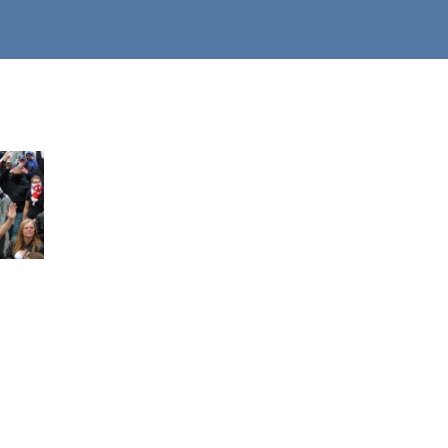
M
H
CO SĄDZIMY
CO CZUJEMY
CZEGO 
O
M
E
E