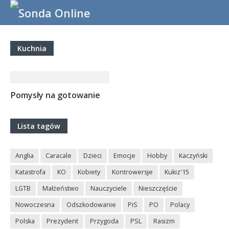
Kuchnia
Pomysły na gotowanie
Lista tagów
Anglia
Caracale
Dzieci
Emocje
Hobby
Kaczyński
Katastrofa
KO
Kobiety
Kontrowersje
Kukiz'15
LGTB
Małżeństwo
Nauczyciele
Nieszczęście
Nowoczesna
Odszkodowanie
PiS
PO
Polacy
Polska
Prezydent
Przygoda
PSL
Rasizm