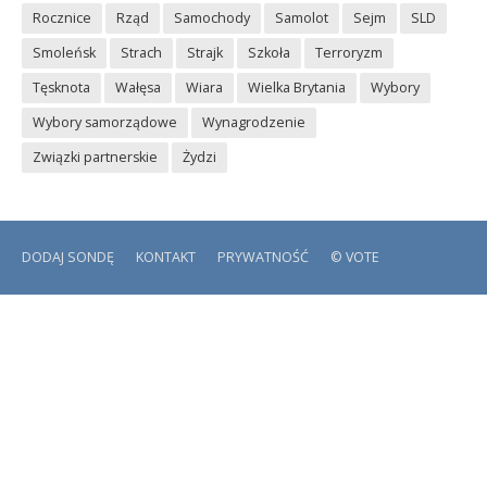
Rocznice
Rząd
Samochody
Samolot
Sejm
SLD
Smoleńsk
Strach
Strajk
Szkoła
Terroryzm
Tęsknota
Wałęsa
Wiara
Wielka Brytania
Wybory
Wybory samorządowe
Wynagrodzenie
Związki partnerskie
Żydzi
DODAJ SONDĘ
KONTAKT
PRYWATNOŚĆ
© VOTE