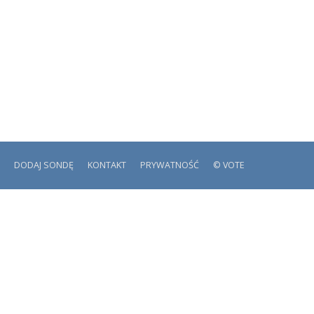
DODAJ SONDĘ
KONTAKT
PRYWATNOŚĆ
© VOTE