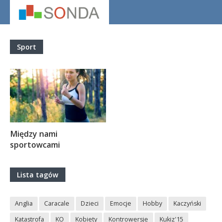
Sport
Między nami
sportowcami
Lista tagów
Anglia
Caracale
Dzieci
Emocje
Hobby
Kaczyński
Katastrofa
KO
Kobiety
Kontrowersje
Kukiz'15