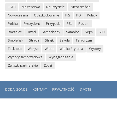
LGTB
Małżeństwo
Nauczyciele
Nieszczęście
Nowoczesna
Odszkodowanie
PiS
PO
Polacy
Polska
Prezydent
Przygoda
PSL
Rasizm
Rocznice
Rząd
Samochody
Samolot
Sejm
SLD
Smoleńsk
Strach
Strajk
Szkoła
Terroryzm
Tęsknota
Wałęsa
Wiara
Wielka Brytania
Wybory
Wybory samorządowe
Wynagrodzenie
Związki partnerskie
Żydzi
DODAJ SONDĘ
KONTAKT
PRYWATNOŚĆ
© VOTE