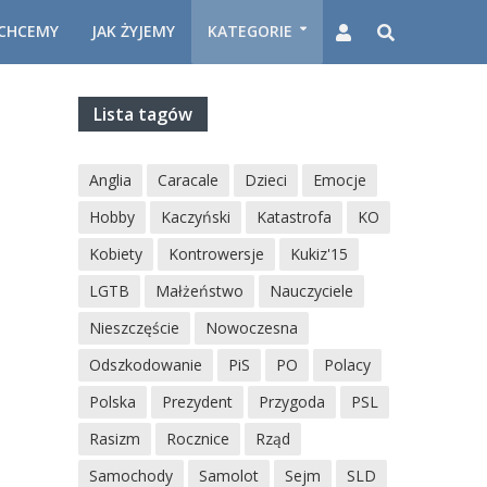
CHCEMY
JAK ŻYJEMY
KATEGORIE
Lista tagów
Anglia
Caracale
Dzieci
Emocje
Hobby
Kaczyński
Katastrofa
KO
Kobiety
Kontrowersje
Kukiz'15
LGTB
Małżeństwo
Nauczyciele
Nieszczęście
Nowoczesna
Odszkodowanie
PiS
PO
Polacy
Polska
Prezydent
Przygoda
PSL
Rasizm
Rocznice
Rząd
Samochody
Samolot
Sejm
SLD