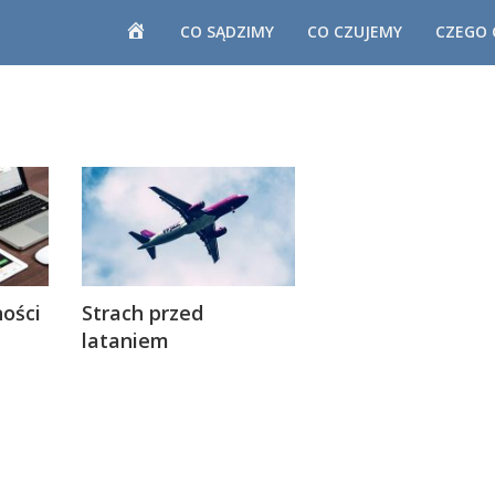
M
H
CO SĄDZIMY
CO CZUJEMY
CZEGO 
O
M
E
E
ości
Strach przed
lataniem